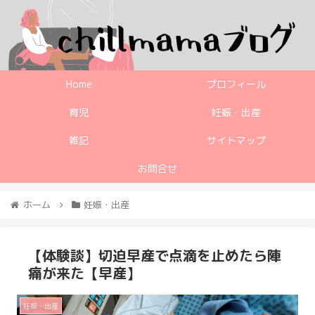
Home
プロフィール
育児
妊娠・出産
雑記
サイトマップ
お問合せ
ホーム
妊娠・出産
【体験談】切迫早産で点滴を止めたら陣
痛が来た【早産】
妊娠・出産