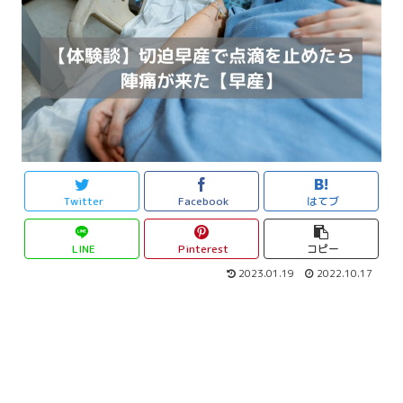
Twitter
Facebook
はてブ
LINE
Pinterest
コピー
2023.01.19
2022.10.17