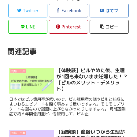
Twitter
Facebook
はてブ
LINE
Pinterest
コピー
関連記事
【体験談】ピルやめた後、生理
妊娠・出産
が1回も来ないまま妊娠した！？
【ピルのメリット・デメリッ
ト】
日本ではピル使用率が低いので、ピル服用者の話やピルと妊娠に
まつわるエピソードを聞く事あまり無いですよね。そもそもデリ
ケートな話なので話題に上がらなかったりしますよね。 月経困難
症で約６年間低用量ピルを服用して、ピル止...
【経験談】産後いつから生理が
妊娠・出産