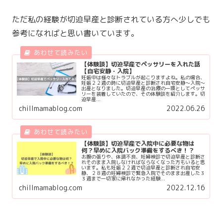
ただ私の経験が切迫早産と診断されている方へ少しでも
参考になればと思い書いています。
【体験談】切迫早産でペッサリーを入れた話
【自宅安静・入院】
妊娠中は様々なトラブルが起こりますよね。私の場合、
妊娠２２週の時に切迫早産と診断され自宅安静〜入院〜
出産となりました。切迫早産の治療の一環としてぺッサ
リーを装着していたので、その体験談を紹介します。切
迫早産...
chillmamablog.com
2022.06.26
【体験談】切迫早産で入院中に必要な物は
何？早めに入院バック準備をするべき！？
お腹の張りや、体調不良、妊婦検診で切迫早産と診断さ
れそのまま入院しなければならなくなった方もいると思
います。私も妊娠２２週で切迫早産と診断され自宅安
静、２８週の妊婦検診で緊急入院でそのまま出産した３
３週まで一切家に帰れなかった経験...
chillmamablog.com
2022.12.16