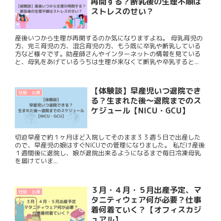
再開する？断乳後の生理不順は
ストレスのせい？
産後いつから生理が再開するのか気になりますよね。 母乳育児の
方、完ミ育児の方、混合育児の方、もう既に卒乳や断乳している
方など様々です。助産師さんやインターネットの情報を見ている
と、母乳をあげているうちは生理が来なくて断乳や卒乳すると...
【体験談】早産児いつ退院でき
妊娠・出産
る？生まれた後〜退院までのス
ケジュール【NICU・GCU】
切迫早産で約１ヶ月ほど入院してそのまま３３週５日で出産した
ので、早産児の娘はすぐNICUでの管理になりました。 私だけ産後
１週間後に退院し、娘が退院出来るようになるまで毎日冷凍母乳
を届けていま...
３月・４月・５月出産予定、マ
妊娠・出産
タニティウェア何が必要？仕事
着何着ていく？【オフィスカジ
ュアル】