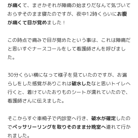
が痛く
て、まさかそれが陣痛の始まりだなんて気づいて
おらずそのまま寝たのですが、夜中12時くらいに
お腹
が痛くて目が覚め
ました！
この時点で痛みで目が覚めたという事は、これは陣痛だ
と思いすぐナースコールをして看護師さんを呼びまし
た。
30分くらい横になって様子を見ていたのですが、お漏
らしをした感覚がありこれは
破水した
なと思いトイレへ
行くと、着けていたおりものシートが濡れていたので、
看護師さんに伝えました。
そこからすぐ車椅子で内診室へ行き、
破水が確定
したの
で
ペッサリーリングを取りそのまま分娩室へ
連れて行か
れました。