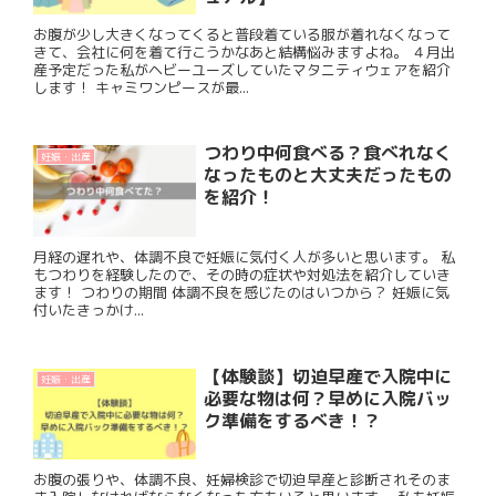
お腹が少し大きくなってくると普段着ている服が着れなくなって
きて、会社に何を着て行こうかなあと結構悩みますよね。 ４月出
産予定だった私がヘビーユーズしていたマタニティウェアを紹介
します！ キャミワンピースが最...
つわり中何食べる？食べれなく
妊娠・出産
なったものと大丈夫だったもの
を紹介！
月経の遅れや、体調不良で妊娠に気付く人が多いと思います。 私
もつわりを経験したので、その時の症状や対処法を紹介していき
ます！ つわりの期間 体調不良を感じたのはいつから？ 妊娠に気
付いたきっかけ...
【体験談】切迫早産で入院中に
妊娠・出産
必要な物は何？早めに入院バッ
ク準備をするべき！？
お腹の張りや、体調不良、妊婦検診で切迫早産と診断されそのま