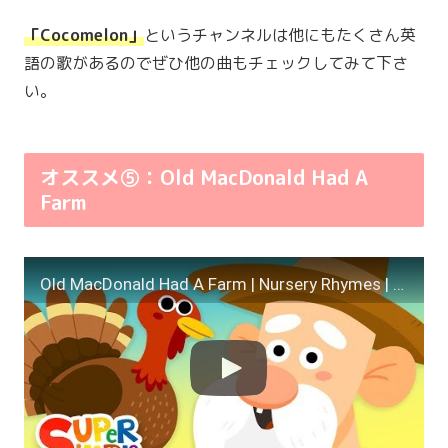
「Cocomelon」
というチャンネルは他にもたくさん英
語の歌があるのでぜひ他の曲もチェックしてみて下さ
い。
オススメ⑤：Old MacDonald Had A
Farm
Old MacDonald Had A Farm | Nursery Rhymes | Super Simple Songs