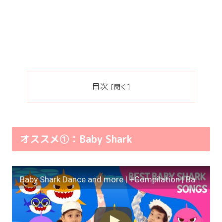
目次
オススメ①：Baby Shark
Baby Shark Dance and more | +Compilation | Baby Shark Swims to the TOP | Pinkfong Songs for Children