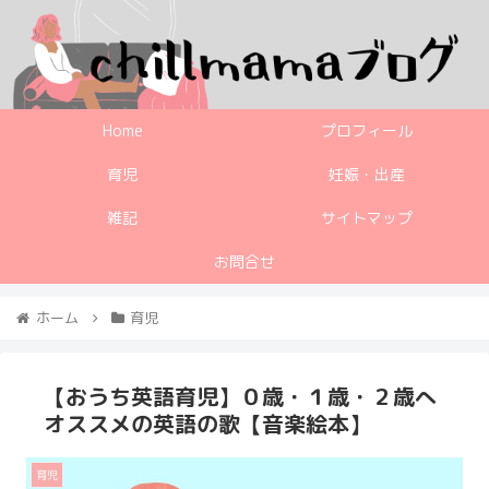
Home
プロフィール
育児
妊娠・出産
雑記
サイトマップ
お問合せ
ホーム
育児
【おうち英語育児】０歳・１歳・２歳へ
オススメの英語の歌【音楽絵本】
育児