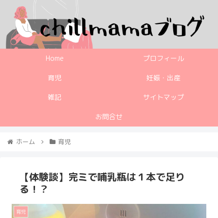
Home
プロフィール
育児
妊娠・出産
雑記
サイトマップ
お問合せ
ホーム
育児
【体験談】完ミで哺乳瓶は１本で足り
る！？
育児