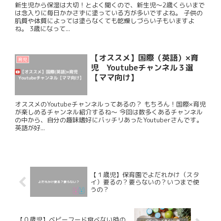
新生児から保湿は大切！とよく聞くので、新生児〜2歳くらいまで
は念入りに毎日かかさずに塗っている方が多いですよね。 子供の
肌質や体質によっては塗らなくても乾燥しづらい子もいますよ
ね。 3歳になって...
【オススメ】国際（英語）×育
育児
児 Youtubeチャンネル３選
【ママ向け】
オススメのYoutubeチャンネルってあるの？ もちろん！国際×育児
が楽しめるチャンネル紹介するね〜 今回は数多くあるチャンネル
の中から、自分の趣味嗜好にバッチリあったYoutuberさんです。
英語が好...
【１歳児】保育園でよだれかけ（スタ
イ）要るの？要らないの？いつまで使
うの？
【０歳児】ベビーフード食べない時の