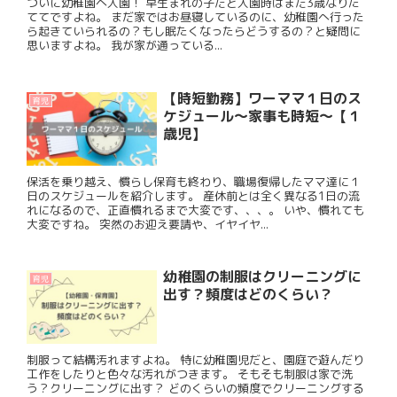
ついに幼稚園へ入園！ 早生まれの子だと入園時はまだ3歳なりた
ててですよね。 まだ家ではお昼寝しているのに、幼稚園へ行った
ら起きていられるの？もし眠たくなったらどうするの？と疑問に
思いますよね。 我が家が通っている...
【時短勤務】ワーママ１日のス
育児
ケジュール〜家事も時短〜【１
歳児】
保活を乗り越え、慣らし保育も終わり、職場復帰したママ達に１
日のスケジュールを紹介します。 産休前とは全く異なる1日の流
れになるので、正直慣れるまで大変です、、、。 いや、慣れても
大変ですね。 突然のお迎え要請や、イヤイヤ...
幼稚園の制服はクリーニングに
育児
出す？頻度はどのくらい？
制服って結構汚れますよね。 特に幼稚園児だと、園庭で遊んだり
工作をしたりと色々な汚れがつきます。 そもそも制服は家で洗
う？クリーニングに出す？ どのくらいの頻度でクリーニングする