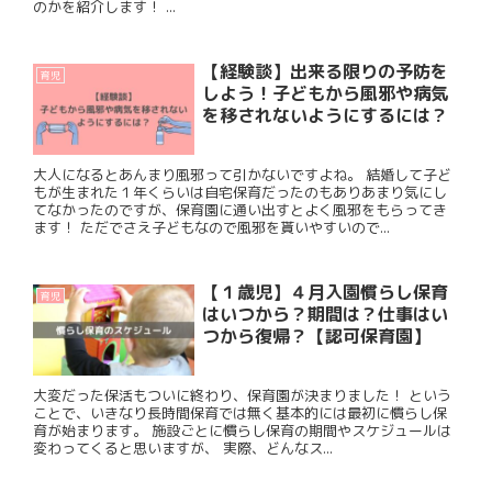
のかを紹介します！ ...
【経験談】出来る限りの予防を
育児
しよう！子どもから風邪や病気
を移されないようにするには？
大人になるとあんまり風邪って引かないですよね。 結婚して子ど
もが生まれた１年くらいは自宅保育だったのもありあまり気にし
てなかったのですが、保育園に通い出すとよく風邪をもらってき
ます！ ただでさえ子どもなので風邪を貰いやすいので...
【１歳児】４月入園慣らし保育
育児
はいつから？期間は？仕事はい
つから復帰？【認可保育園】
大変だった保活もついに終わり、保育園が決まりました！ という
ことで、いきなり長時間保育では無く基本的には最初に慣らし保
育が始まります。 施設ごとに慣らし保育の期間やスケジュールは
変わってくると思いますが、 実際、どんなス...