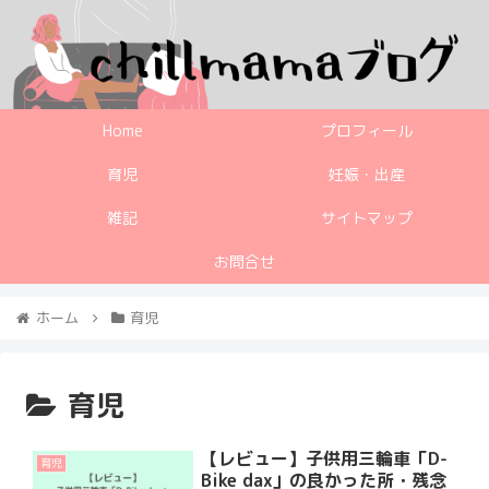
Home
プロフィール
育児
妊娠・出産
雑記
サイトマップ
お問合せ
ホーム
育児
育児
【レビュー】子供用三輪車「D-
育児
Bike dax」の良かった所・残念