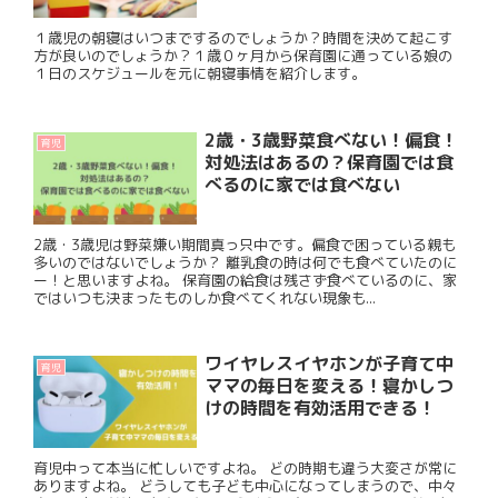
１歳児の朝寝はいつまでするのでしょうか？時間を決めて起こす
方が良いのでしょうか？１歳０ヶ月から保育園に通っている娘の
１日のスケジュールを元に朝寝事情を紹介します。
2歳・3歳野菜食べない！偏食！
育児
対処法はあるの？保育園では食
べるのに家では食べない
2歳・3歳児は野菜嫌い期間真っ只中です。偏食で困っている親も
多いのではないでしょうか？ 離乳食の時は何でも食べていたのに
ー！と思いますよね。 保育園の給食は残さず食べているのに、家
ではいつも決まったものしか食べてくれない現象も...
ワイヤレスイヤホンが子育て中
育児
ママの毎日を変える！寝かしつ
けの時間を有効活用できる！
育児中って本当に忙しいですよね。 どの時期も違う大変さが常に
ありますよね。 どうしても子ども中心になってしまうので、中々