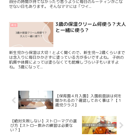
自分の時間が持てなかったり思うように毎日のルーティンがこな
せない日もあります。 そんなママには「ワイ...
3歳の保湿クリーム何使う？大人
育児
と一緒に使う？
新生児から保湿は大切！とよく聞くので、新生児〜2歳くらいまで
は念入りに毎日かかさずに塗っている方が多いですよね。 子供の
肌質や体質によっては塗らなくても乾燥しづらい子もいますよ
ね。 3歳になって...
【保育園４月入園】入園前面談は何を
聞かれるの？確認しておく事は？【１
歳児クラス】
【絶対失敗しない】ストローマグの選
び方【ストロー飲みの練習は必要な
い？】