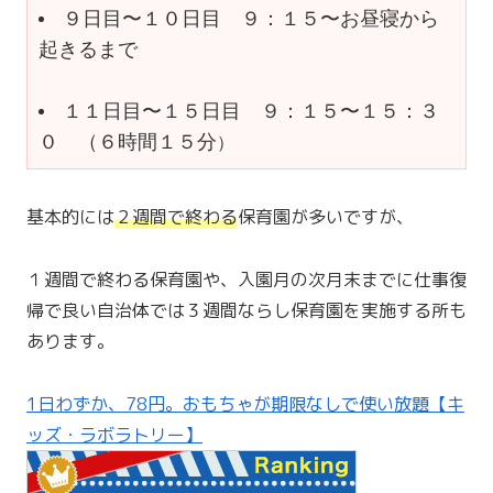
９日目〜１０日目　９：１５〜お昼寝から
起きるまで
１１日目〜１５日目　９：１５〜１５：３
０　（６時間１５分
）
基本的には
２週間で終わる
保育園が多いですが、
１週間で終わる保育園や、入園月の次月末までに仕事復
帰で良い自治体では３週間ならし保育園を実施する所も
あります。
1日わずか、78円。おもちゃが期限なしで使い放題【キ
ッズ・ラボラトリー】