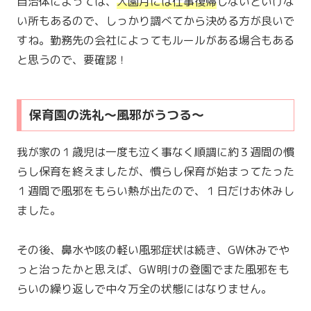
自治体によっては、
入園月には仕事復帰
しないといけな
い所もあるので、しっかり調べてから決める方が良いで
すね。勤務先の会社によってもルールがある場合もある
と思うので、要確認！
保育園の洗礼〜風邪がうつる〜
我が家の１歳児は一度も泣く事なく順調に約３週間の慣
らし保育を終えましたが、慣らし保育が始まってたった
１週間で風邪をもらい熱が出たので、１日だけお休みし
ました。
その後、鼻水や咳の軽い風邪症状は続き、GW休みでや
っと治ったかと思えば、GW明けの登園でまた風邪をも
らいの繰り返しで中々万全の状態にはなりません。