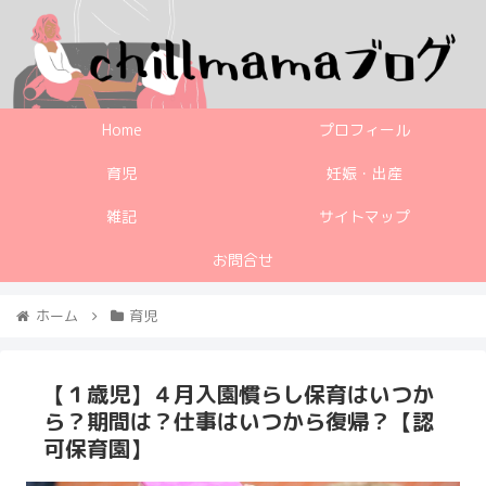
Home
プロフィール
育児
妊娠・出産
雑記
サイトマップ
お問合せ
ホーム
育児
【１歳児】４月入園慣らし保育はいつか
ら？期間は？仕事はいつから復帰？【認
可保育園】