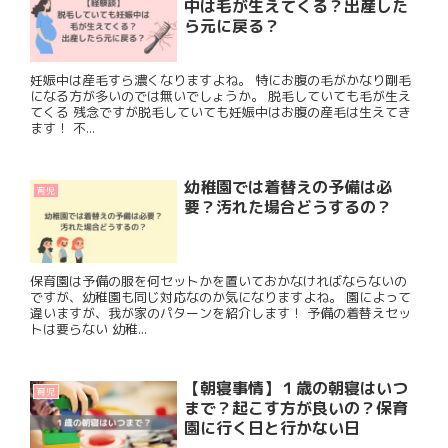
中は毛が生えてくる？出産した
ら元に戻る？
妊娠中は産毛すら濃くなりますよね。 特にお腹の毛がかなり剛毛
になる方が多いのでは無いでしょうか。 脱毛していても毛が生え
てくる 残念ですが脱毛していても妊娠中はお腹の産毛は生えてき
ます！ 不...
幼稚園では着替えの予備は必
育児
要？汚れた場合どうするの？
保育園は予備の服を何セットかを置いておかなければならないの
ですが、幼稚園も同じ対応なのか気になりますよね。 園によって
違いますが、我が家のパターンを紹介します！ 予備の着替えセッ
トは要らない 幼稚...
【朝寝事情】１歳の朝寝はいつ
育児
まで？起こす方が良いの？保育
園に行く日と行かない日