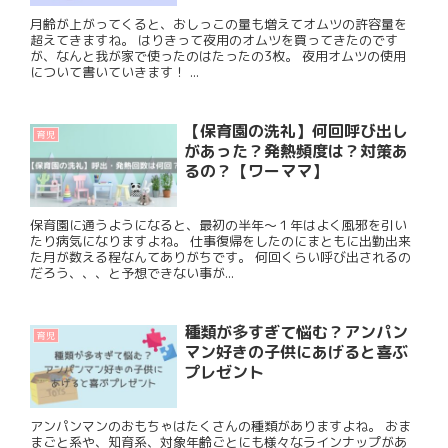
月齢が上がってくると、おしっこの量も増えてオムツの許容量を
超えてきますね。 はりきって夜用のオムツを買ってきたのです
が、なんと我が家で使ったのはたったの3枚。 夜用オムツの使用
について書いていきます！ ...
【保育園の洗礼】何回呼び出し
育児
があった？発熱頻度は？対策あ
るの？【ワーママ】
保育園に通うようになると、最初の半年〜１年はよく風邪を引い
たり病気になりますよね。 仕事復帰をしたのにまともに出勤出来
た月が数える程なんてありがちです。 何回くらい呼び出されるの
だろう、、、と予想できない事が...
種類が多すぎて悩む？アンパン
育児
マン好きの子供にあげると喜ぶ
プレゼント
アンパンマンのおもちゃはたくさんの種類がありますよね。 おま
まごと系や、知育系、対象年齢ごとにも様々なラインナップがあ