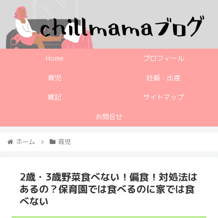
Home
プロフィール
育児
妊娠・出産
雑記
サイトマップ
お問合せ
ホーム
育児
2歳・3歳野菜食べない！偏食！対処法は
あるの？保育園では食べるのに家では食
べない