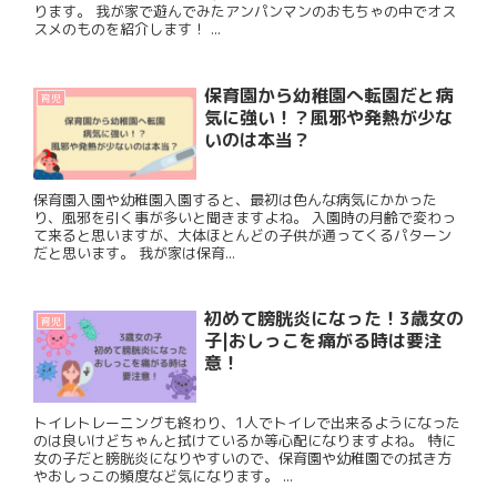
ります。 我が家で遊んでみたアンパンマンのおもちゃの中でオス
スメのものを紹介します！ ...
保育園から幼稚園へ転園だと病
育児
気に強い！？風邪や発熱が少な
いのは本当？
保育園入園や幼稚園入園すると、最初は色んな病気にかかった
り、風邪を引く事が多いと聞きますよね。 入園時の月齢で変わっ
て来ると思いますが、大体ほとんどの子供が通ってくるパターン
だと思います。 我が家は保育...
初めて膀胱炎になった！3歳女の
育児
子|おしっこを痛がる時は要注
意！
トイレトレーニングも終わり、1人でトイレで出来るようになった
のは良いけどちゃんと拭けているか等心配になりますよね。 特に
女の子だと膀胱炎になりやすいので、保育園や幼稚園での拭き方
やおしっこの頻度など気になります。 ...