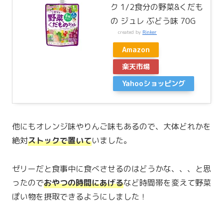
ク 1/2食分の野菜&くだも
の ジュレ ぶどう味 70G
created by
Rinker
Amazon
楽天市場
Yahooショッピング
他にもオレンジ味やりんご味もあるので、大体どれかを
絶対
ストックで置いて
いました。
ゼリーだと食事中に食べさせるのはどうかな、、、と思
ったので
おやつの時間にあげる
など時間帯を変えて野菜
ぽい物を摂取できるようにしました！