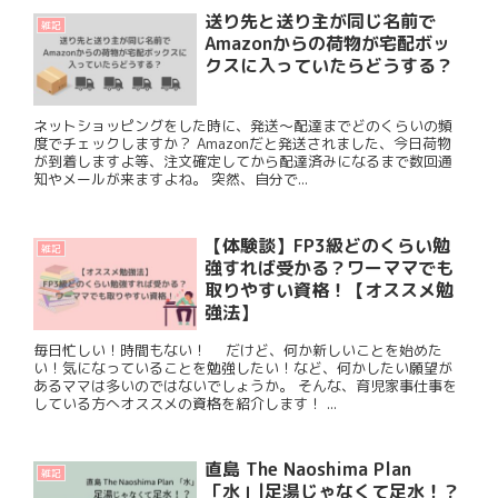
送り先と送り主が同じ名前で
雑記
Amazonからの荷物が宅配ボッ
クスに入っていたらどうする？
ネットショッピングをした時に、発送〜配達までどのくらいの頻
度でチェックしますか？ Amazonだと発送されました、今日荷物
が到着しますよ等、注文確定してから配達済みになるまで数回通
知やメールが来ますよね。 突然、自分で...
【体験談】FP3級どのくらい勉
雑記
強すれば受かる？ワーママでも
取りやすい資格！【オススメ勉
強法】
毎日忙しい！時間もない！ だけど、何か新しいことを始めた
い！気になっていることを勉強したい！など、何かしたい願望が
あるママは多いのではないでしょうか。 そんな、育児家事仕事を
している方へオススメの資格を紹介します！ ...
直島 The Naoshima Plan
雑記
「水」|足湯じゃなくて足水！？