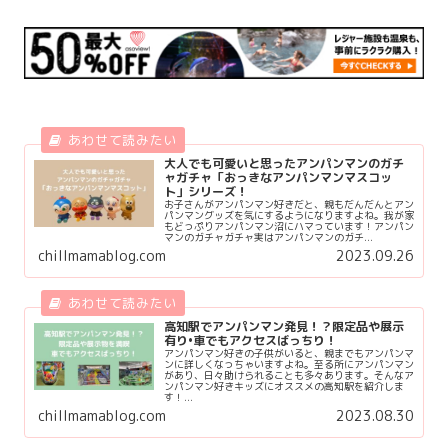
大人でも可愛いと思ったアンパンマンのガチ
ャガチャ「おっきなアンパンマンマスコッ
ト」シリーズ！
お子さんがアンパンマン好きだと、親もだんだんとアン
パンマングッズを気にするようになりますよね。我が家
もどっぷりアンパンマン沼にハマっています！アンパン
マンのガチャガチャ実はアンパンマンのガチ...
chillmamablog.com
2023.09.26
高知駅でアンパンマン発見！？限定品や展示
有り•車でもアクセスばっちり！
アンパンマン好きの子供がいると、親までもアンパンマ
ンに詳しくなっちゃいますよね。至る所にアンパンマン
があり、日々助けられることも多々あります。そんなア
ンパンマン好きキッズにオススメの高知駅を紹介しま
す！...
chillmamablog.com
2023.08.30