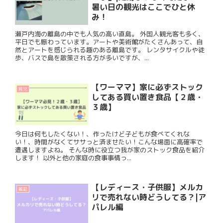
暑い日の観光はここでひと休
み！
瀬戸内海の離島の中でも人気の高い直島。 外国人観光客も多く、
平日でも賑わっています。アートや美術館がたくさんあって、自
然とアートを感じられる趣のある離島です。 レンタサイクルや徒
歩、バスで島を散策される方が多いですが、...
【ワーママ】家に必ずストック
育児
してある買い置き食品【２歳・
３歳】
今日は何もしたくない！、作ったけど子どもが食べてくれな
い！、時間がなくてササっと済ませたい！こんな場面に高確率で
遭遇しますよね。 そんな時に役立つ我が家のストック食品を紹介
します！ 以外と他の家庭の食事事情っ...
【レディース・子供服】メルカ
雑記
リで売れない時どうしてる？|ア
パレル編